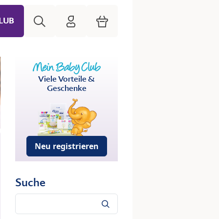
Suche
HiPP Mein Babyclub
Warenkorb
LUB
Viele Vorteile &
Geschenke
Neu registrieren
Suche
Suche