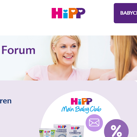
BABYC
eren