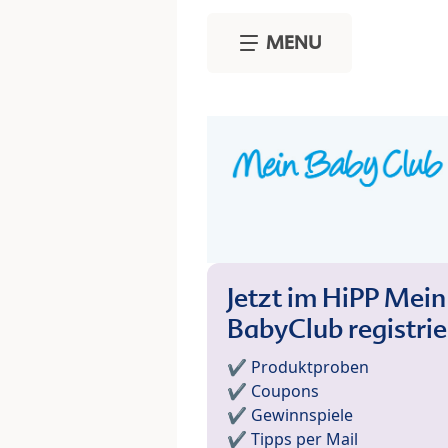
Skip to main content
MENU
Jetzt im HiPP Mein
BabyClub registri
✔️ Produktproben
✔️ Coupons
✔️ Gewinnspiele
✔️ Tipps per Mail