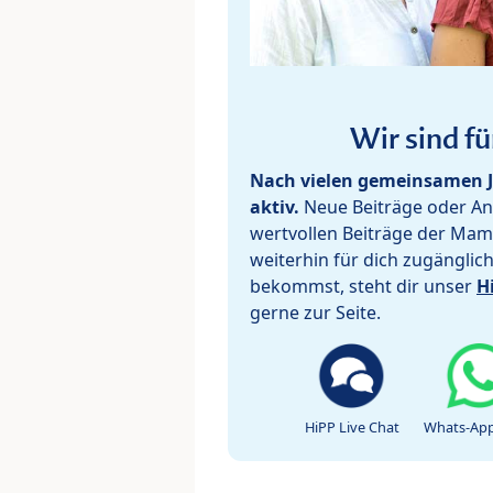
Wir sind fü
Nach vielen gemeinsamen J
aktiv.
Neue Beiträge oder Ant
wertvollen Beiträge der Mam
weiterhin für dich zugänglic
bekommst, steht dir unser
H
gerne zur Seite.
HiPP Live Chat
Whats-App