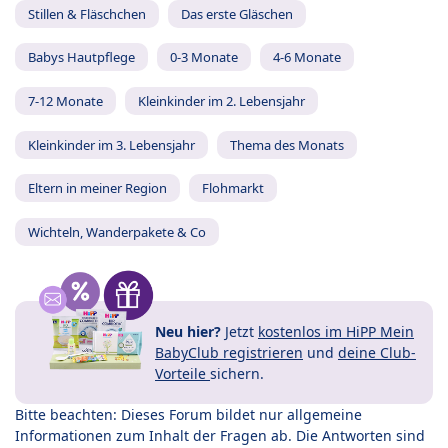
Stillen & Fläschchen
Das erste Gläschen
Babys Hautpflege
0-3 Monate
4-6 Monate
7-12 Monate
Kleinkinder im 2. Lebensjahr
Kleinkinder im 3. Lebensjahr
Thema des Monats
Eltern in meiner Region
Flohmarkt
Wichteln, Wanderpakete & Co
Neu hier?
Jetzt
kostenlos im HiPP Mein
BabyClub registrieren
und
deine Club-
Vorteile
sichern.
Bitte beachten: Dieses Forum bildet nur allgemeine
Informationen zum Inhalt der Fragen ab. Die Antworten sind