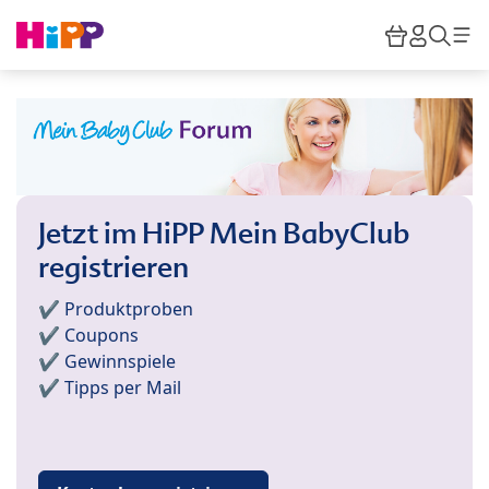
Skip to main content
Warenkor
HiPP M
Such
Jetzt im HiPP Mein BabyClub
registrieren
✔️ Produktproben
✔️ Coupons
✔️ Gewinnspiele
✔️ Tipps per Mail