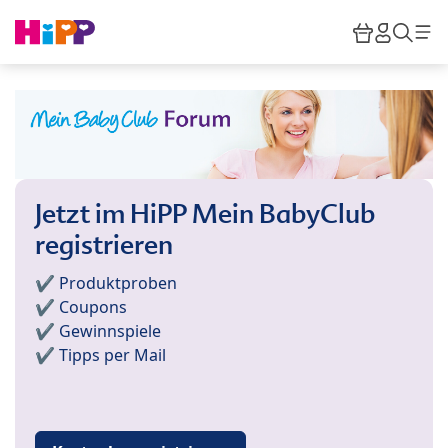
Skip to main content
Warenkor
HiPP M
Such
Jetzt im HiPP Mein BabyClub
registrieren
✔️ Produktproben
✔️ Coupons
✔️ Gewinnspiele
✔️ Tipps per Mail