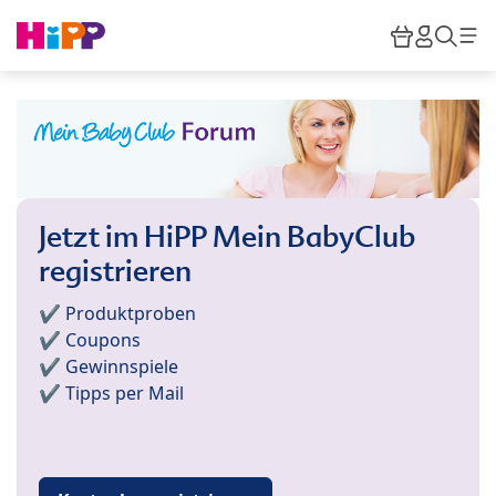
Skip to main content
Warenkor
HiPP M
Such
Jetzt im HiPP Mein BabyClub
registrieren
✔️ Produktproben
✔️ Coupons
✔️ Gewinnspiele
✔️ Tipps per Mail