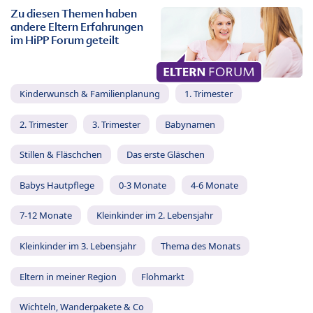
Zu diesen Themen haben
andere Eltern Erfahrungen
im HiPP Forum geteilt
Kinderwunsch & Familienplanung
1. Trimester
2. Trimester
3. Trimester
Babynamen
Stillen & Fläschchen
Das erste Gläschen
Babys Hautpflege
0-3 Monate
4-6 Monate
7-12 Monate
Kleinkinder im 2. Lebensjahr
Kleinkinder im 3. Lebensjahr
Thema des Monats
Eltern in meiner Region
Flohmarkt
Wichteln, Wanderpakete & Co