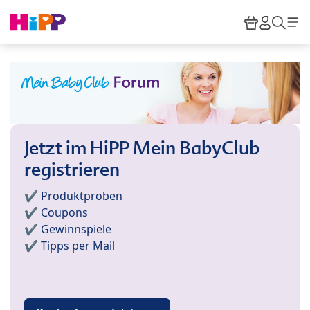
Skip to main content
Warenkor
HiPP M
Such
Jetzt im HiPP Mein BabyClub
registrieren
✔️ Produktproben
✔️ Coupons
✔️ Gewinnspiele
✔️ Tipps per Mail