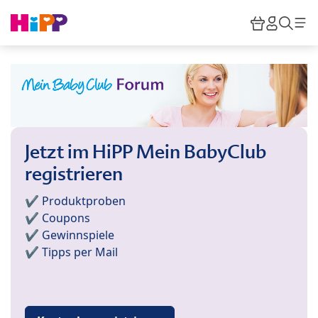
Skip to main content
Warenkor
HiPP M
Such
Jetzt im HiPP Mein BabyClub
registrieren
✔️ Produktproben
✔️ Coupons
✔️ Gewinnspiele
✔️ Tipps per Mail