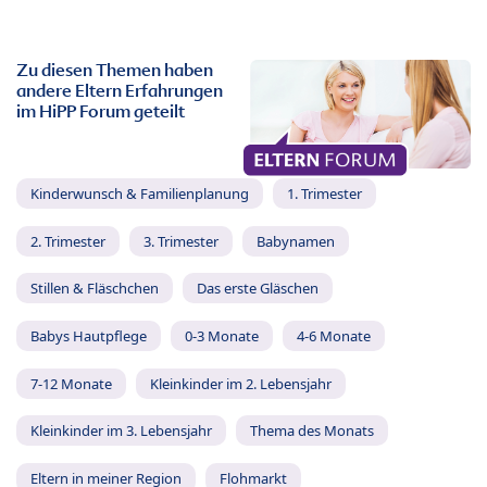
Zu diesen Themen haben
andere Eltern Erfahrungen
im HiPP Forum geteilt
Kinderwunsch & Familienplanung
1. Trimester
2. Trimester
3. Trimester
Babynamen
Stillen & Fläschchen
Das erste Gläschen
Babys Hautpflege
0-3 Monate
4-6 Monate
7-12 Monate
Kleinkinder im 2. Lebensjahr
Kleinkinder im 3. Lebensjahr
Thema des Monats
Eltern in meiner Region
Flohmarkt