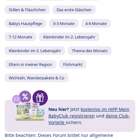
Stillen & Fläschchen
Das erste Gläschen
Babys Hautpflege
0-3 Monate
4-6 Monate
7-12 Monate
Kleinkinder im 2. Lebensjahr
Kleinkinder im 3. Lebensjahr
Thema des Monats
Eltern in meiner Region
Flohmarkt
Wichteln, Wanderpakete & Co
Neu hier?
Jetzt
kostenlos im HiPP Mein
BabyClub registrieren
und
deine Club-
Vorteile
sichern.
Bitte beachten: Dieses Forum bildet nur allgemeine