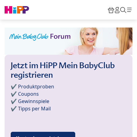
Skip to main content
Warenkor
HiPP M
Such
Jetzt im HiPP Mein BabyClub
registrieren
✔️ Produktproben
✔️ Coupons
✔️ Gewinnspiele
✔️ Tipps per Mail