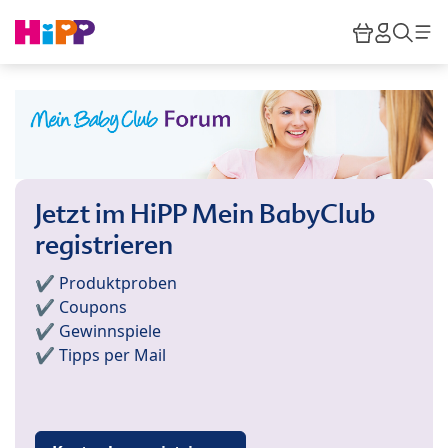
Skip to main content
Warenkor
HiPP M
Such
Jetzt im HiPP Mein BabyClub
registrieren
✔️ Produktproben
✔️ Coupons
✔️ Gewinnspiele
✔️ Tipps per Mail