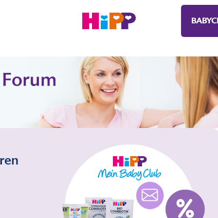
BABYC
eren