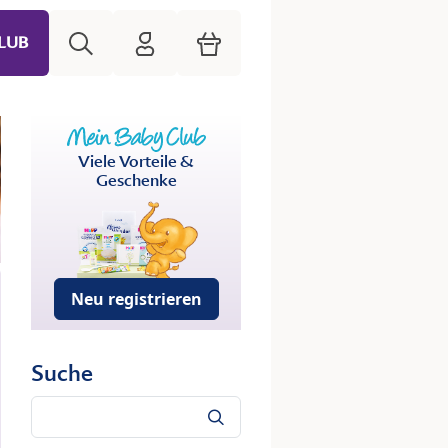
Suche
HiPP Mein Babyclub
Warenkorb
LUB
Viele Vorteile &
Geschenke
Neu registrieren
Suche
Suche