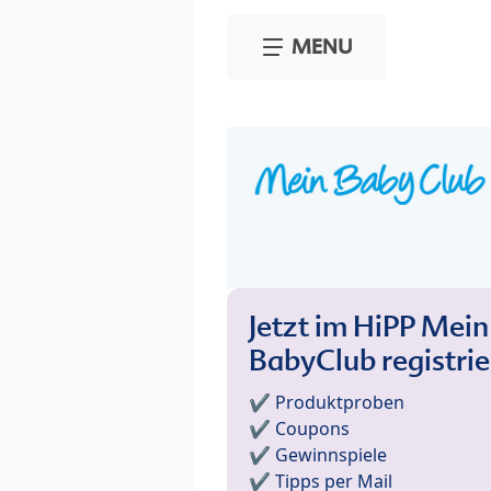
Skip to main content
MENU
Jetzt im HiPP Mein
BabyClub registri
✔️ Produktproben
✔️ Coupons
✔️ Gewinnspiele
✔️ Tipps per Mail