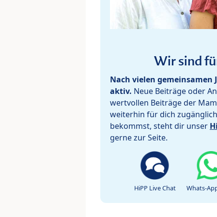
Wir sind fü
Nach vielen gemeinsamen J
aktiv.
Neue Beiträge oder Ant
wertvollen Beiträge der Mam
weiterhin für dich zugänglic
bekommst, steht dir unser
H
gerne zur Seite.
HiPP Live Chat
Whats-App