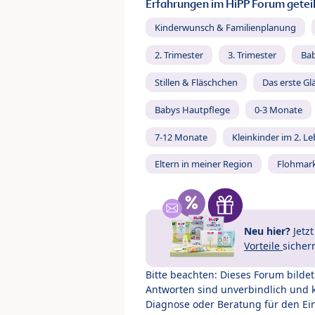
Erfahrungen im HiPP Forum geteil
Kinderwunsch & Familienplanung
2. Trimester
3. Trimester
Ba
Stillen & Fläschchen
Das erste Gl
Babys Hautpflege
0-3 Monate
7-12 Monate
Kleinkinder im 2. L
Eltern in meiner Region
Flohmar
Neu hier?
Jetz
Vorteile
sicher
Bitte beachten: Dieses Forum bilde
Antworten sind unverbindlich und 
Diagnose oder Beratung für den Ein