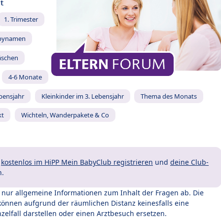
t
1. Trimester
bynamen
äschen
4-6 Monate
ebensjahr
Kleinkinder im 3. Lebensjahr
Thema des Monats
kt
Wichteln, Wanderpakete & Co
t
kostenlos im HiPP Mein BabyClub registrieren
und
deine Club-
n.
t nur allgemeine Informationen zum Inhalt der Fragen ab. Die
können aufgrund der räumlichen Distanz keinesfalls eine
zelfall darstellen oder einen Arztbesuch ersetzen.