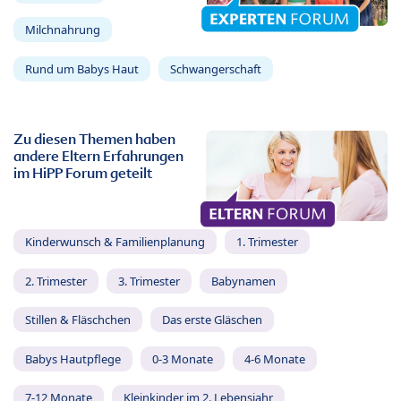
Milchnahrung
Rund um Babys Haut
Schwangerschaft
Zu diesen Themen haben
andere Eltern Erfahrungen
im HiPP Forum geteilt
Kinderwunsch & Familienplanung
1. Trimester
2. Trimester
3. Trimester
Babynamen
Stillen & Fläschchen
Das erste Gläschen
Babys Hautpflege
0-3 Monate
4-6 Monate
7-12 Monate
Kleinkinder im 2. Lebensjahr