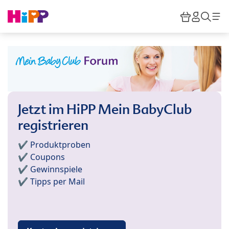
Skip to main content
Warenkor
HiPP M
Such
Jetzt im HiPP Mein BabyClub
registrieren
✔️ Produktproben
✔️ Coupons
✔️ Gewinnspiele
✔️ Tipps per Mail