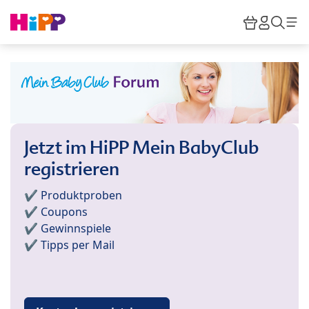
Skip to main content
Warenkor
HiPP M
Such
Jetzt im HiPP Mein BabyClub
registrieren
✔️ Produktproben
✔️ Coupons
✔️ Gewinnspiele
✔️ Tipps per Mail