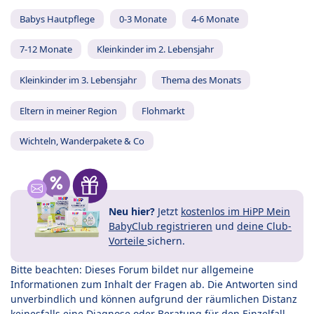
Babys Hautpflege
0-3 Monate
4-6 Monate
7-12 Monate
Kleinkinder im 2. Lebensjahr
Kleinkinder im 3. Lebensjahr
Thema des Monats
Eltern in meiner Region
Flohmarkt
Wichteln, Wanderpakete & Co
Neu hier?
Jetzt
kostenlos im HiPP Mein
BabyClub registrieren
und
deine Club-
Vorteile
sichern.
Bitte beachten: Dieses Forum bildet nur allgemeine
Informationen zum Inhalt der Fragen ab. Die Antworten sind
unverbindlich und können aufgrund der räumlichen Distanz
keinesfalls eine Diagnose oder Beratung für den Einzelfall