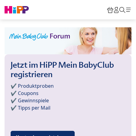
Skip to main content
Warenkor
HiPP M
Such
Jetzt im HiPP Mein BabyClub
registrieren
✔️ Produktproben
✔️ Coupons
✔️ Gewinnspiele
✔️ Tipps per Mail