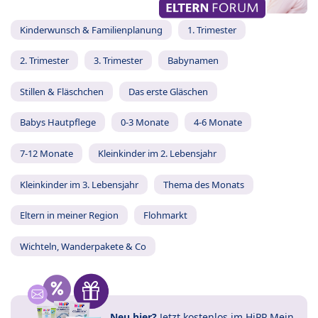
Kinderwunsch & Familienplanung
1. Trimester
2. Trimester
3. Trimester
Babynamen
Stillen & Fläschchen
Das erste Gläschen
Babys Hautpflege
0-3 Monate
4-6 Monate
7-12 Monate
Kleinkinder im 2. Lebensjahr
Kleinkinder im 3. Lebensjahr
Thema des Monats
Eltern in meiner Region
Flohmarkt
Wichteln, Wanderpakete & Co
Neu hier?
Jetzt
kostenlos im HiPP Mein