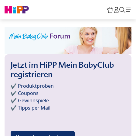
Skip to main content
Warenkor
HiPP M
Such
Jetzt im HiPP Mein BabyClub
registrieren
✔️ Produktproben
✔️ Coupons
✔️ Gewinnspiele
✔️ Tipps per Mail