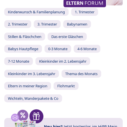
Kinderwunsch & Familienplanung
1. Trimester
2. Trimester
3. Trimester
Babynamen
Stillen & Fläschchen
Das erste Gläschen
Babys Hautpflege
0-3 Monate
4-6 Monate
7-12 Monate
Kleinkinder im 2. Lebensjahr
Kleinkinder im 3. Lebensjahr
Thema des Monats
Eltern in meiner Region
Flohmarkt
Wichteln, Wanderpakete & Co
Neu hier?
Jetzt
kostenlos im HiPP Mein