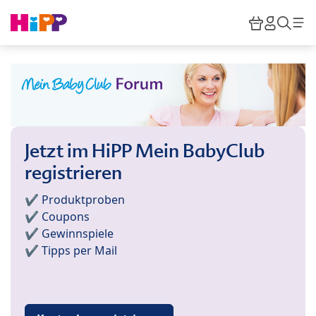
Skip to main content
Warenkor
HiPP M
Such
Jetzt im HiPP Mein BabyClub
registrieren
✔️ Produktproben
✔️ Coupons
✔️ Gewinnspiele
✔️ Tipps per Mail