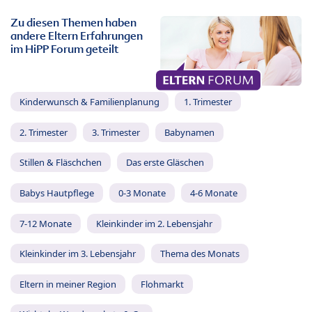
Zu diesen Themen haben
andere Eltern Erfahrungen
im HiPP Forum geteilt
Kinderwunsch & Familienplanung
1. Trimester
2. Trimester
3. Trimester
Babynamen
Stillen & Fläschchen
Das erste Gläschen
Babys Hautpflege
0-3 Monate
4-6 Monate
7-12 Monate
Kleinkinder im 2. Lebensjahr
Kleinkinder im 3. Lebensjahr
Thema des Monats
Eltern in meiner Region
Flohmarkt