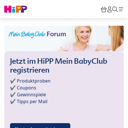
Skip to main content
Warenkor
HiPP M
Such
Jetzt im HiPP Mein BabyClub
registrieren
✔️ Produktproben
✔️ Coupons
✔️ Gewinnspiele
✔️ Tipps per Mail