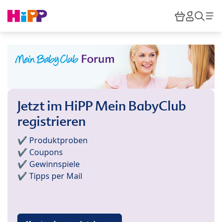
Skip to main content
Warenkor
HiPP M
Such
Jetzt im HiPP Mein BabyClub
registrieren
✔️ Produktproben
✔️ Coupons
✔️ Gewinnspiele
✔️ Tipps per Mail