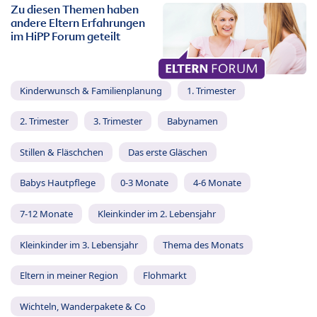
Zu diesen Themen haben
andere Eltern Erfahrungen
im HiPP Forum geteilt
Kinderwunsch & Familienplanung
1. Trimester
2. Trimester
3. Trimester
Babynamen
Stillen & Fläschchen
Das erste Gläschen
Babys Hautpflege
0-3 Monate
4-6 Monate
7-12 Monate
Kleinkinder im 2. Lebensjahr
Kleinkinder im 3. Lebensjahr
Thema des Monats
Eltern in meiner Region
Flohmarkt
Wichteln, Wanderpakete & Co