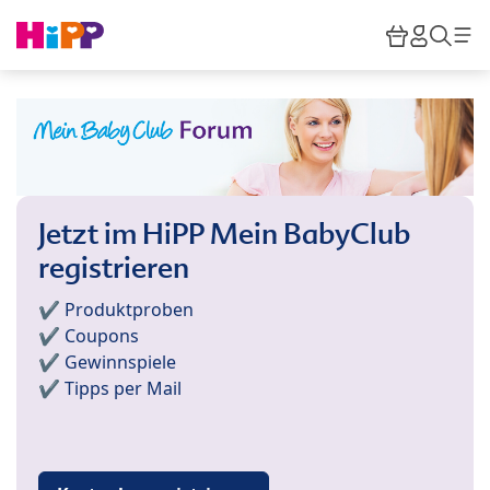
Skip to main content
Warenkor
HiPP M
Such
Jetzt im HiPP Mein BabyClub
registrieren
✔️ Produktproben
✔️ Coupons
✔️ Gewinnspiele
✔️ Tipps per Mail