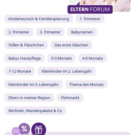
Kinderwunsch & Familienplanung
1. Trimester
2. Trimester
3. Trimester
Babynamen
Stillen & Fläschchen
Das erste Gläschen
Babys Hautpflege
0-3 Monate
4-6 Monate
7-12 Monate
Kleinkinder im 2. Lebensjahr
Kleinkinder im 3. Lebensjahr
Thema des Monats
Eltern in meiner Region
Flohmarkt
Wichteln, Wanderpakete & Co