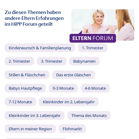
Zu diesen Themen haben
andere Eltern Erfahrungen
im HiPP Forum geteilt
Kinderwunsch & Familienplanung
1. Trimester
2. Trimester
3. Trimester
Babynamen
Stillen & Fläschchen
Das erste Gläschen
Babys Hautpflege
0-3 Monate
4-6 Monate
7-12 Monate
Kleinkinder im 2. Lebensjahr
Kleinkinder im 3. Lebensjahr
Thema des Monats
Eltern in meiner Region
Flohmarkt