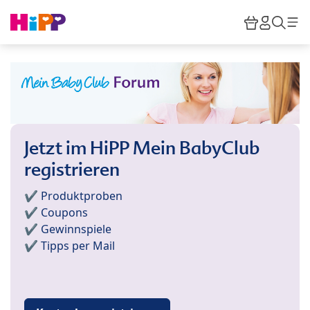
Skip to main content
Warenkor
HiPP M
Such
Jetzt im HiPP Mein BabyClub
registrieren
✔️ Produktproben
✔️ Coupons
✔️ Gewinnspiele
✔️ Tipps per Mail