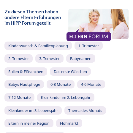
Zu diesen Themen haben
andere Eltern Erfahrungen
im HiPP Forum geteilt
Kinderwunsch & Familienplanung
1. Trimester
2. Trimester
3. Trimester
Babynamen
Stillen & Fläschchen
Das erste Gläschen
Babys Hautpflege
0-3 Monate
4-6 Monate
7-12 Monate
Kleinkinder im 2. Lebensjahr
Kleinkinder im 3. Lebensjahr
Thema des Monats
Eltern in meiner Region
Flohmarkt