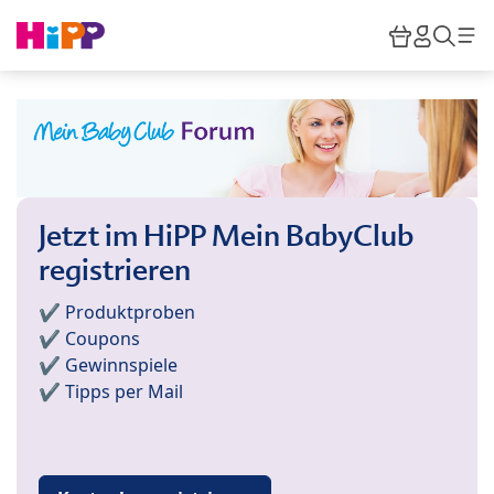
Skip to main content
Warenkor
HiPP M
Such
Jetzt im HiPP Mein BabyClub
registrieren
✔️ Produktproben
✔️ Coupons
✔️ Gewinnspiele
✔️ Tipps per Mail