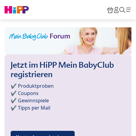
Skip to main content
Warenkor
HiPP M
Such
Jetzt im HiPP Mein BabyClub
registrieren
✔️ Produktproben
✔️ Coupons
✔️ Gewinnspiele
✔️ Tipps per Mail