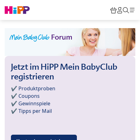
Skip to main content
Warenkor
HiPP M
Such
Jetzt im HiPP Mein BabyClub
registrieren
✔️ Produktproben
✔️ Coupons
✔️ Gewinnspiele
✔️ Tipps per Mail