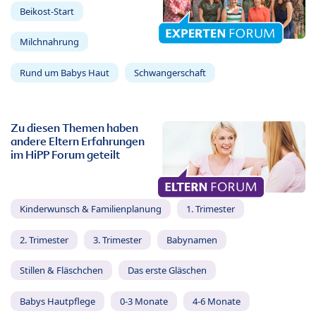
Beikost-Start
Milchnahrung
Rund um Babys Haut
Schwangerschaft
Zu diesen Themen haben
andere Eltern Erfahrungen
im HiPP Forum geteilt
Kinderwunsch & Familienplanung
1. Trimester
2. Trimester
3. Trimester
Babynamen
Stillen & Fläschchen
Das erste Gläschen
Babys Hautpflege
0-3 Monate
4-6 Monate