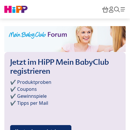
Skip to main content
Warenkor
HiPP M
Such
Jetzt im HiPP Mein BabyClub
registrieren
✔️ Produktproben
✔️ Coupons
✔️ Gewinnspiele
✔️ Tipps per Mail