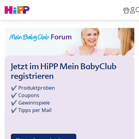
Skip to main content
War
H
Jetzt im HiPP Mein BabyClub
registrieren
✔️ Produktproben
✔️ Coupons
✔️ Gewinnspiele
✔️ Tipps per Mail