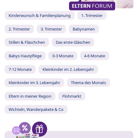
Kinderwunsch & Familienplanung
1. Trimester
2. Trimester
3. Trimester
Babynamen
Stillen & Fläschchen
Das erste Gläschen
Babys Hautpflege
0-3 Monate
4-6 Monate
7-12 Monate
Kleinkinder im 2. Lebensjahr
Kleinkinder im 3. Lebensjahr
Thema des Monats
Eltern in meiner Region
Flohmarkt
Wichteln, Wanderpakete & Co