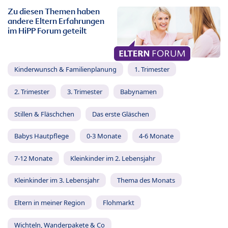
Zu diesen Themen haben
andere Eltern Erfahrungen
im HiPP Forum geteilt
Kinderwunsch & Familienplanung
1. Trimester
2. Trimester
3. Trimester
Babynamen
Stillen & Fläschchen
Das erste Gläschen
Babys Hautpflege
0-3 Monate
4-6 Monate
7-12 Monate
Kleinkinder im 2. Lebensjahr
Kleinkinder im 3. Lebensjahr
Thema des Monats
Eltern in meiner Region
Flohmarkt
Wichteln, Wanderpakete & Co