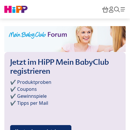
Skip to main content
Warenkor
HiPP M
Such
Jetzt im HiPP Mein BabyClub
registrieren
✔️ Produktproben
✔️ Coupons
✔️ Gewinnspiele
✔️ Tipps per Mail