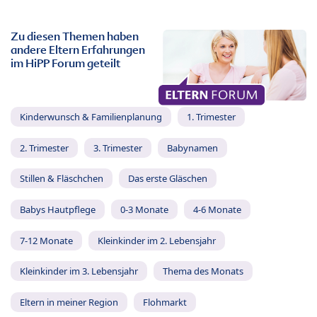
Zu diesen Themen haben
andere Eltern Erfahrungen
im HiPP Forum geteilt
Kinderwunsch & Familienplanung
1. Trimester
2. Trimester
3. Trimester
Babynamen
Stillen & Fläschchen
Das erste Gläschen
Babys Hautpflege
0-3 Monate
4-6 Monate
7-12 Monate
Kleinkinder im 2. Lebensjahr
Kleinkinder im 3. Lebensjahr
Thema des Monats
Eltern in meiner Region
Flohmarkt