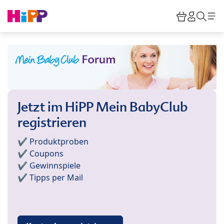
Skip to main content
Warenkor
HiPP M
Such
Jetzt im HiPP Mein BabyClub
registrieren
✔️ Produktproben
✔️ Coupons
✔️ Gewinnspiele
✔️ Tipps per Mail