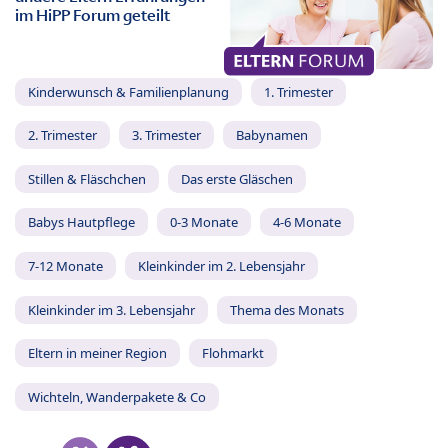
im HiPP Forum geteilt
Kinderwunsch & Familienplanung
1. Trimester
2. Trimester
3. Trimester
Babynamen
Stillen & Fläschchen
Das erste Gläschen
Babys Hautpflege
0-3 Monate
4-6 Monate
7-12 Monate
Kleinkinder im 2. Lebensjahr
Kleinkinder im 3. Lebensjahr
Thema des Monats
Eltern in meiner Region
Flohmarkt
Wichteln, Wanderpakete & Co