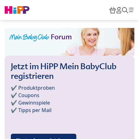
Skip to main content
Warenkor
HiPP M
Such
Jetzt im HiPP Mein BabyClub
registrieren
✔️ Produktproben
✔️ Coupons
✔️ Gewinnspiele
✔️ Tipps per Mail