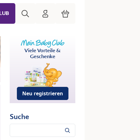
Suche
HiPP Mein Babyclub
Warenkorb
LUB
Viele Vorteile &
Geschenke
Neu registrieren
Suche
Suche