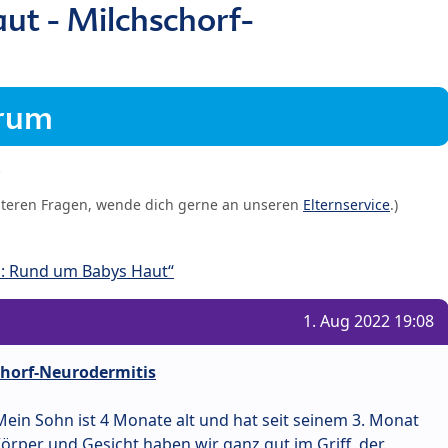
ut - Milchschorf-
orum
iteren Fragen, wende dich gerne an unseren
Elternservice
.)
: Rund um Babys Haut“
1. Aug 2022 19:08
chorf-Neurodermitis
 Mein Sohn ist 4 Monate alt und hat seit seinem 3. Monat
örper und Gesicht haben wir ganz gut im Griff, der