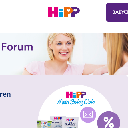
BABYC
eren