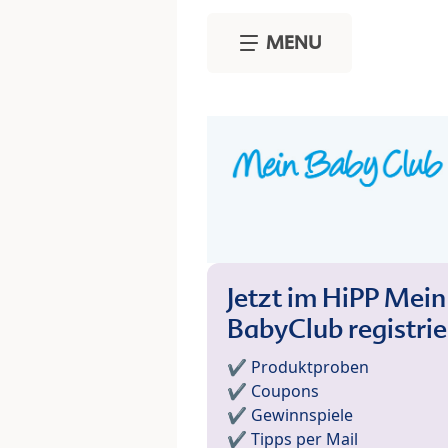
Skip to main content
MENU
Jetzt im HiPP Mein
BabyClub registri
✔️ Produktproben
✔️ Coupons
✔️ Gewinnspiele
✔️ Tipps per Mail