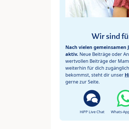
Wir sind fü
Nach vielen gemeinsamen J
aktiv.
Neue Beiträge oder Ant
wertvollen Beiträge der Mam
weiterhin für dich zugänglic
bekommst, steht dir unser
H
gerne zur Seite.
HiPP Live Chat
Whats-App