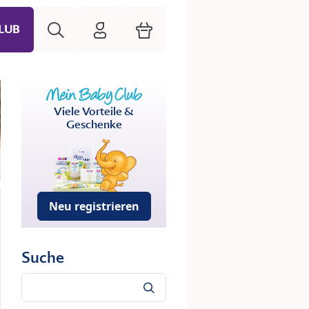
Suche
HiPP Mein Babyclub
Warenkorb
LUB
Viele Vorteile &
Geschenke
Neu registrieren
Suche
Suche