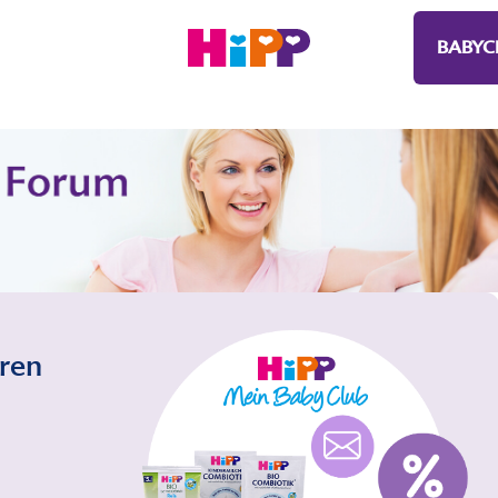
BABYC
eren