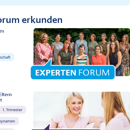
Forum erkunden
es
schaft
Eltern
t
1. Trimester
bynamen