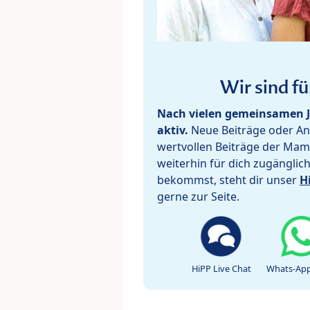
Wir sind fü
Nach vielen gemeinsamen J
aktiv.
Neue Beiträge oder Ant
wertvollen Beiträge der Mam
weiterhin für dich zugänglic
bekommst, steht dir unser
H
gerne zur Seite.
HiPP Live Chat
Whats-App