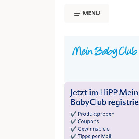
Skip to main content
MENU
Jetzt im HiPP Mein
BabyClub registri
✔️ Produktproben
✔️ Coupons
✔️ Gewinnspiele
✔️ Tipps per Mail