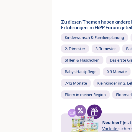
Zu diesen Themen haben andere 
Erfahrungen im HiPP Forum geteil
Kinderwunsch & Familienplanung
2. Trimester
3. Trimester
Ba
Stillen & Fläschchen
Das erste Gl
Babys Hautpflege
0-3 Monate
7-12 Monate
Kleinkinder im 2. L
Eltern in meiner Region
Flohmar
Neu hier?
Jetz
Vorteile
sicher