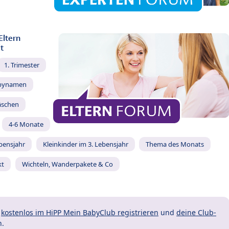
Eltern
t
1. Trimester
bynamen
äschen
4-6 Monate
ebensjahr
Kleinkinder im 3. Lebensjahr
Thema des Monats
kt
Wichteln, Wanderpakete & Co
t
kostenlos im HiPP Mein BabyClub registrieren
und
deine Club-
n.