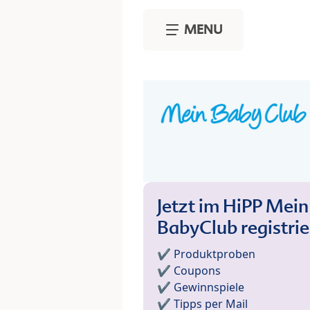
Skip to main content
MENU
Jetzt im HiPP Mein
BabyClub registri
✔️ Produktproben
✔️ Coupons
✔️ Gewinnspiele
✔️ Tipps per Mail