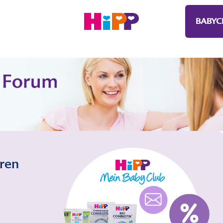
BABYC
eren