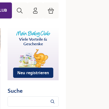
Suche
HiPP Mein Babyclub
Warenkorb
LUB
Viele Vorteile &
Geschenke
Neu registrieren
Suche
Suche