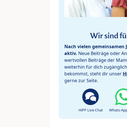
Wir sind fü
Nach vielen gemeinsamen J
aktiv.
Neue Beiträge oder Ant
wertvollen Beiträge der Mam
weiterhin für dich zugänglic
bekommst, steht dir unser
H
gerne zur Seite.
HiPP Live Chat
Whats-App