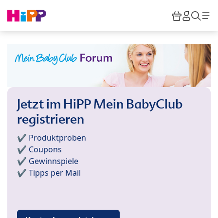
Skip to main content
Warenkor
HiPP M
Such
Jetzt im HiPP Mein BabyClub
registrieren
✔️ Produktproben
✔️ Coupons
✔️ Gewinnspiele
✔️ Tipps per Mail