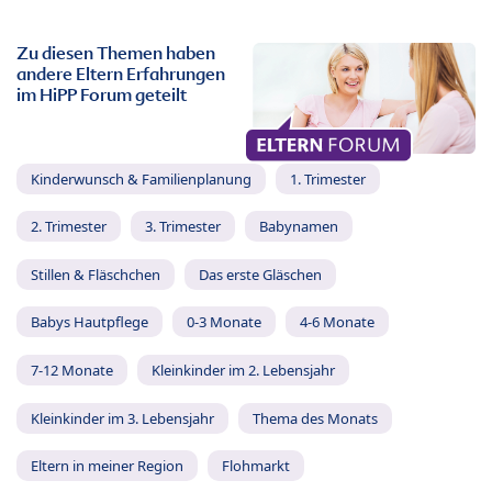
Zu diesen Themen haben
andere Eltern Erfahrungen
im HiPP Forum geteilt
Kinderwunsch & Familienplanung
1. Trimester
2. Trimester
3. Trimester
Babynamen
Stillen & Fläschchen
Das erste Gläschen
Babys Hautpflege
0-3 Monate
4-6 Monate
7-12 Monate
Kleinkinder im 2. Lebensjahr
Kleinkinder im 3. Lebensjahr
Thema des Monats
Eltern in meiner Region
Flohmarkt