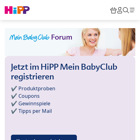
Skip to main content
Warenkor
HiPP M
Such
Jetzt im HiPP Mein BabyClub
registrieren
✔️ Produktproben
✔️ Coupons
✔️ Gewinnspiele
✔️ Tipps per Mail