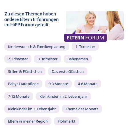
Zu diesen Themen haben
andere Eltern Erfahrungen
im HiPP Forum geteilt
Kinderwunsch & Familienplanung
1. Trimester
2. Trimester
3. Trimester
Babynamen
Stillen & Fläschchen
Das erste Gläschen
Babys Hautpflege
0-3 Monate
4-6 Monate
7-12 Monate
Kleinkinder im 2. Lebensjahr
Kleinkinder im 3. Lebensjahr
Thema des Monats
Eltern in meiner Region
Flohmarkt