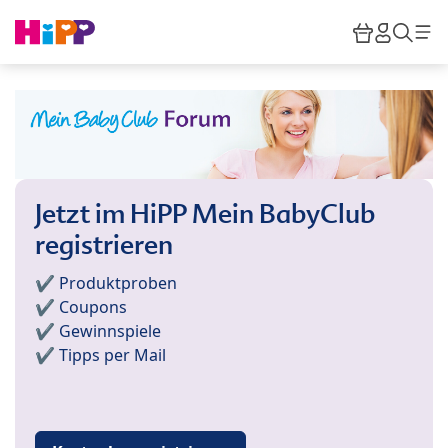
Skip to main content
Warenkor
HiPP M
Such
Jetzt im HiPP Mein BabyClub
registrieren
✔️ Produktproben
✔️ Coupons
✔️ Gewinnspiele
✔️ Tipps per Mail