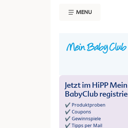
Skip to main content
MENU
Jetzt im HiPP Mein
BabyClub registri
✔️ Produktproben
✔️ Coupons
✔️ Gewinnspiele
✔️ Tipps per Mail