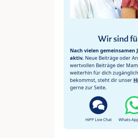
Wir sind fü
Nach vielen gemeinsamen J
aktiv.
Neue Beiträge oder Ant
wertvollen Beiträge der Mam
weiterhin für dich zugänglic
bekommst, steht dir unser
H
gerne zur Seite.
HiPP Live Chat
Whats-App