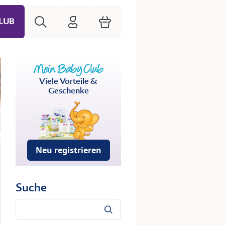
Suche
HiPP Mein Babyclub
Warenkorb
LUB
Viele Vorteile &
Geschenke
Neu registrieren
Suche
Suche