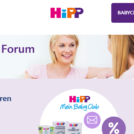
BABYC
eren