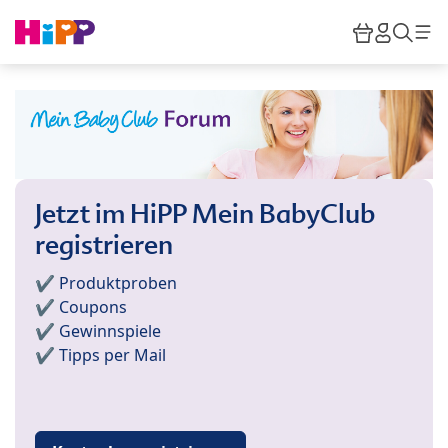
Skip to main content
Warenkor
HiPP M
Such
Jetzt im HiPP Mein BabyClub
registrieren
✔️ Produktproben
✔️ Coupons
✔️ Gewinnspiele
✔️ Tipps per Mail