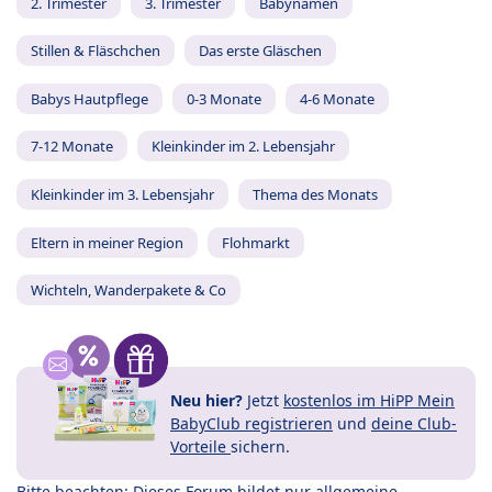
2. Trimester
3. Trimester
Babynamen
Stillen & Fläschchen
Das erste Gläschen
Babys Hautpflege
0-3 Monate
4-6 Monate
7-12 Monate
Kleinkinder im 2. Lebensjahr
Kleinkinder im 3. Lebensjahr
Thema des Monats
Eltern in meiner Region
Flohmarkt
Wichteln, Wanderpakete & Co
Neu hier?
Jetzt
kostenlos im HiPP Mein
BabyClub registrieren
und
deine Club-
Vorteile
sichern.
Bitte beachten: Dieses Forum bildet nur allgemeine