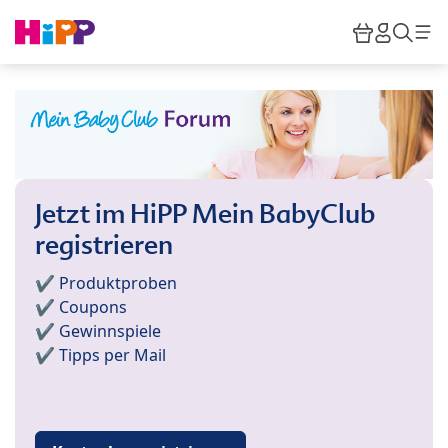
Skip to main content
Warenkor
HiPP M
Such
Jetzt im HiPP Mein BabyClub
registrieren
✔️ Produktproben
✔️ Coupons
✔️ Gewinnspiele
✔️ Tipps per Mail