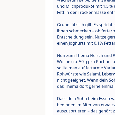
Wachstum ist. Ab dem zweite
und Milchprodukte mit 1,5 % F
Fett in der Trockenmasse enth
Grundsätzlich gilt: Es sprich
ihnen schmecken – ob fettarm 
Entscheidung sein. Nutze ger
einen Joghurts mit 0,1% Fetta
Nun zum Thema Fleisch und W
Woche (ca. 50 g pro Portion, 
sollte man auf fettarme Vari
Rohwürste wie Salami, Leberw
nicht geeignet. Wenn dein So
das Thema dort gerne einmal a
Dass dein Sohn beim Essen wäh
beginnen im Alter von etwa zw
auszusortieren – das gehört z