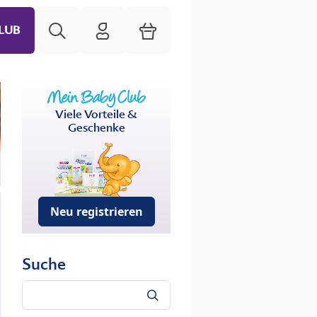
Suche
HiPP Mein Babyclub
Warenkorb
LUB
Viele Vorteile &
Geschenke
Neu registrieren
Suche
Suche