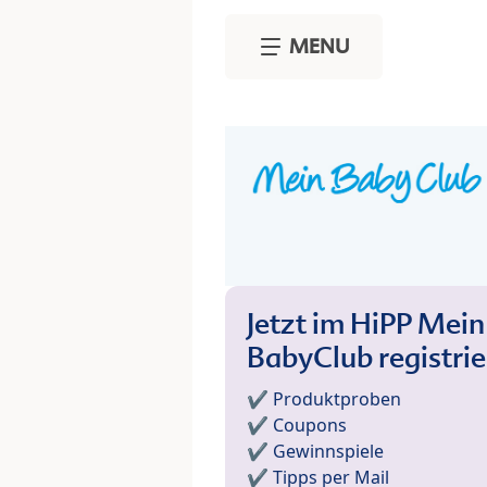
Skip to main content
MENU
Jetzt im HiPP Mein
BabyClub registri
✔️ Produktproben
✔️ Coupons
✔️ Gewinnspiele
✔️ Tipps per Mail