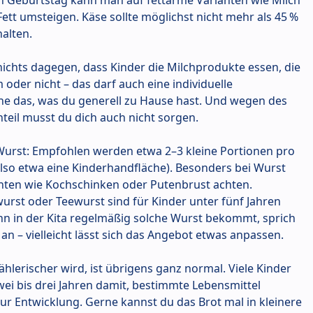
n Geburtstag kann man auf fettarme Varianten wie Milch
ett umsteigen. Käse sollte möglichst nicht mehr als 45 %
alten.
t nichts dagegen, dass Kinder die Milchprodukte essen, die
oder nicht – das darf auch eine individuelle
ne das, was du generell zu Hause hast. Und wegen des
nteil musst du dich auch nicht sorgen.
urst: Empfohlen werden etwa 2–3 kleine Portionen pro
also etwa eine Kinderhandfläche). Besonders bei Wurst
anten wie Kochschinken oder Putenbrust achten.
urst oder Teewurst sind für Kinder unter fünf Jahren
hn in der Kita regelmäßig solche Wurst bekommt, sprich
n – vielleicht lässt sich das Angebot etwas anpassen.
lerischer wird, ist übrigens ganz normal. Viele Kinder
ei bis drei Jahren damit, bestimmte Lebensmittel
ur Entwicklung. Gerne kannst du das Brot mal in kleinere