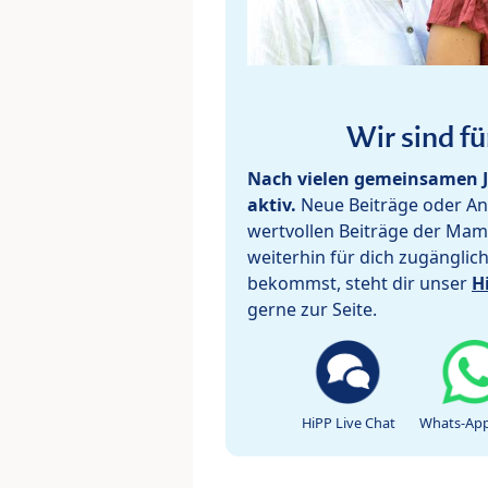
Wir sind fü
Nach vielen gemeinsamen J
aktiv.
Neue Beiträge oder Ant
wertvollen Beiträge der Mam
weiterhin für dich zugänglic
bekommst, steht dir unser
H
gerne zur Seite.
HiPP Live Chat
Whats-App