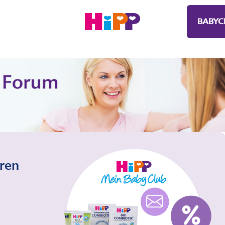
BABYC
eren