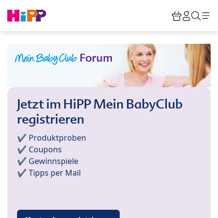
Skip to main content
Warenkor
HiPP M
Such
Jetzt im HiPP Mein BabyClub
registrieren
✔️ Produktproben
✔️ Coupons
✔️ Gewinnspiele
✔️ Tipps per Mail