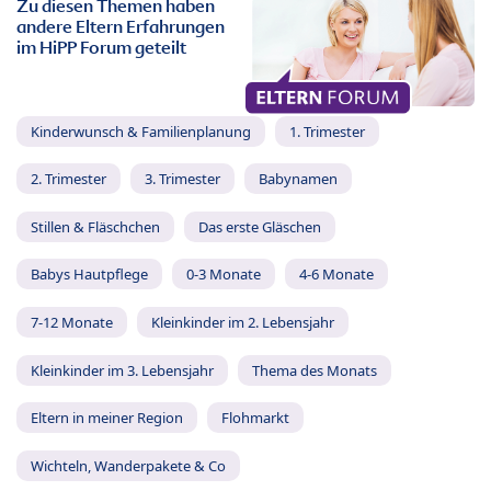
Zu diesen Themen haben
andere Eltern Erfahrungen
im HiPP Forum geteilt
Kinderwunsch & Familienplanung
1. Trimester
2. Trimester
3. Trimester
Babynamen
Stillen & Fläschchen
Das erste Gläschen
Babys Hautpflege
0-3 Monate
4-6 Monate
7-12 Monate
Kleinkinder im 2. Lebensjahr
Kleinkinder im 3. Lebensjahr
Thema des Monats
Eltern in meiner Region
Flohmarkt
Wichteln, Wanderpakete & Co