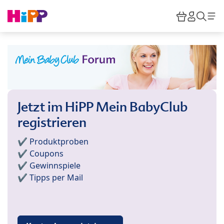
Skip to main content
Warenkor
HiPP M
Such
Jetzt im HiPP Mein BabyClub
registrieren
✔️ Produktproben
✔️ Coupons
✔️ Gewinnspiele
✔️ Tipps per Mail