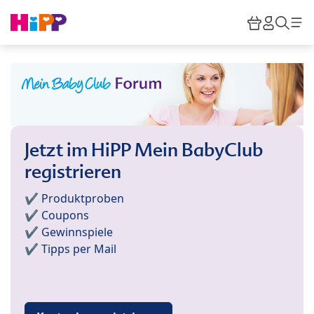
Skip to main content
Warenkor
HiPP M
Such
Jetzt im HiPP Mein BabyClub
registrieren
✔️ Produktproben
✔️ Coupons
✔️ Gewinnspiele
✔️ Tipps per Mail