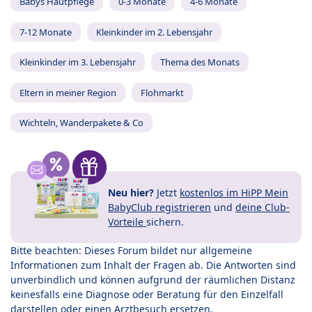
Babys Hautpflege
0-3 Monate
4-6 Monate
7-12 Monate
Kleinkinder im 2. Lebensjahr
Kleinkinder im 3. Lebensjahr
Thema des Monats
Eltern in meiner Region
Flohmarkt
Wichteln, Wanderpakete & Co
Neu hier?
Jetzt
kostenlos im HiPP Mein
BabyClub registrieren
und
deine Club-
Vorteile
sichern.
Bitte beachten: Dieses Forum bildet nur allgemeine
Informationen zum Inhalt der Fragen ab. Die Antworten sind
unverbindlich und können aufgrund der räumlichen Distanz
keinesfalls eine Diagnose oder Beratung für den Einzelfall
darstellen oder einen Arztbesuch ersetzen.