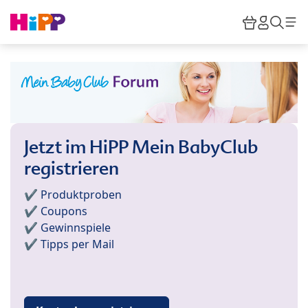
Skip to main content
Warenkor
HiPP M
Such
Jetzt im HiPP Mein BabyClub
registrieren
✔️ Produktproben
✔️ Coupons
✔️ Gewinnspiele
✔️ Tipps per Mail