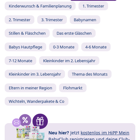
Kinderwunsch & Familienplanung
1. Trimester
2. Trimester
3. Trimester
Babynamen
Stillen & Fläschchen
Das erste Gläschen
Babys Hautpflege
0-3 Monate
4-6 Monate
7-12 Monate
Kleinkinder im 2. Lebensjahr
Kleinkinder im 3. Lebensjahr
Thema des Monats
Eltern in meiner Region
Flohmarkt
Wichteln, Wanderpakete & Co
Neu hier?
Jetzt
kostenlos im HiPP Mein
BabyClub registrieren
und
deine Club-