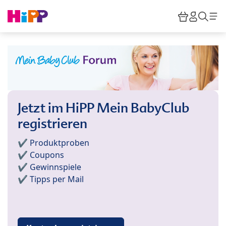
Skip to main content
Warenkor
HiPP M
Such
Jetzt im HiPP Mein BabyClub
registrieren
✔️ Produktproben
✔️ Coupons
✔️ Gewinnspiele
✔️ Tipps per Mail