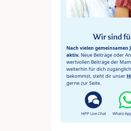
Wir sind fü
Nach vielen gemeinsamen J
aktiv.
Neue Beiträge oder Ant
wertvollen Beiträge der Mam
weiterhin für dich zugänglic
bekommst, steht dir unser
H
gerne zur Seite.
HiPP Live Chat
Whats-App