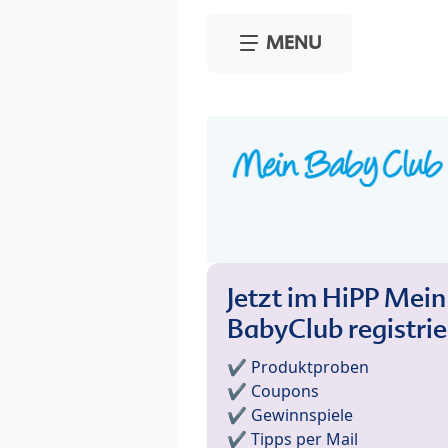
Skip to main content
MENU
Jetzt im HiPP Mein
BabyClub registri
✔️ Produktproben
✔️ Coupons
✔️ Gewinnspiele
✔️ Tipps per Mail