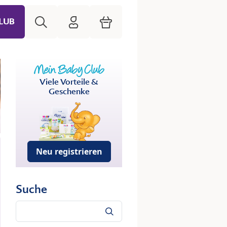
Suche
HiPP Mein Babyclub
Warenkorb
LUB
Viele Vorteile &
Geschenke
Neu registrieren
Suche
Suche