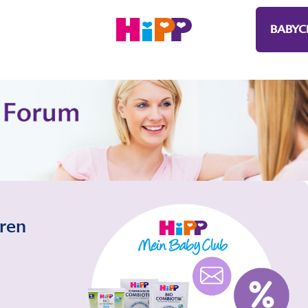
BABYC
eren