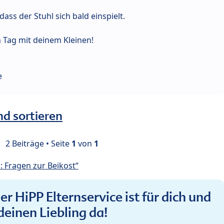
ass der Stuhl sich bald einspielt.
 Tag mit deinem Kleinen!
e
nd sortieren
2 Beiträge • Seite
1
von
1
 Fragen zur Beikost“
r HiPP Elternservice ist für dich und
deinen Liebling da!