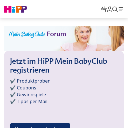
Skip to main content
Warenkor
HiPP M
Such
Jetzt im HiPP Mein BabyClub
registrieren
✔️ Produktproben
✔️ Coupons
✔️ Gewinnspiele
✔️ Tipps per Mail