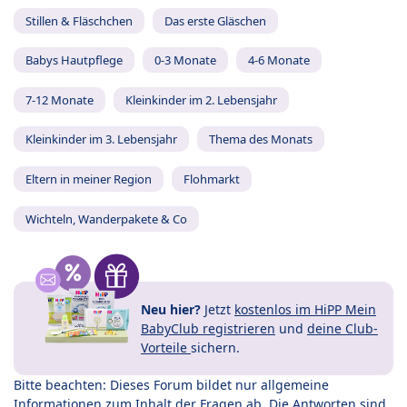
Stillen & Fläschchen
Das erste Gläschen
Babys Hautpflege
0-3 Monate
4-6 Monate
7-12 Monate
Kleinkinder im 2. Lebensjahr
Kleinkinder im 3. Lebensjahr
Thema des Monats
Eltern in meiner Region
Flohmarkt
Wichteln, Wanderpakete & Co
Neu hier?
Jetzt
kostenlos im HiPP Mein
BabyClub registrieren
und
deine Club-
Vorteile
sichern.
Bitte beachten: Dieses Forum bildet nur allgemeine
Informationen zum Inhalt der Fragen ab. Die Antworten sind