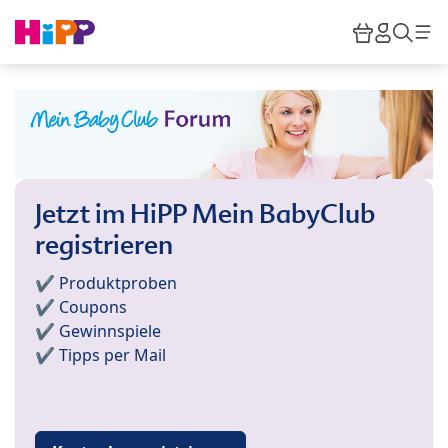
Skip to main content
Warenkor
HiPP M
Such
Jetzt im HiPP Mein BabyClub
registrieren
✔️ Produktproben
✔️ Coupons
✔️ Gewinnspiele
✔️ Tipps per Mail