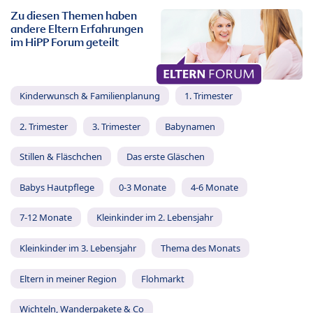
Zu diesen Themen haben
andere Eltern Erfahrungen
im HiPP Forum geteilt
Kinderwunsch & Familienplanung
1. Trimester
2. Trimester
3. Trimester
Babynamen
Stillen & Fläschchen
Das erste Gläschen
Babys Hautpflege
0-3 Monate
4-6 Monate
7-12 Monate
Kleinkinder im 2. Lebensjahr
Kleinkinder im 3. Lebensjahr
Thema des Monats
Eltern in meiner Region
Flohmarkt
Wichteln, Wanderpakete & Co