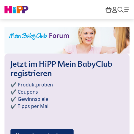
Skip to main content
Warenkor
HiPP M
Such
Jetzt im HiPP Mein BabyClub
registrieren
✔️ Produktproben
✔️ Coupons
✔️ Gewinnspiele
✔️ Tipps per Mail