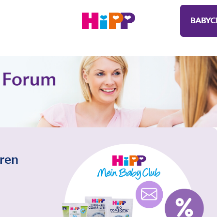
BABYC
eren