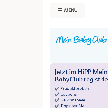
Skip to main content
MENU
Jetzt im HiPP Mein
BabyClub registri
✔️ Produktproben
✔️ Coupons
✔️ Gewinnspiele
✔️ Tipps per Mail