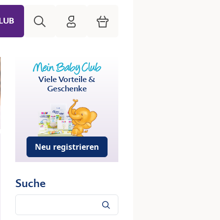
Suche
HiPP Mein Babyclub
Warenkorb
LUB
Viele Vorteile &
Geschenke
Neu registrieren
Suche
Suche