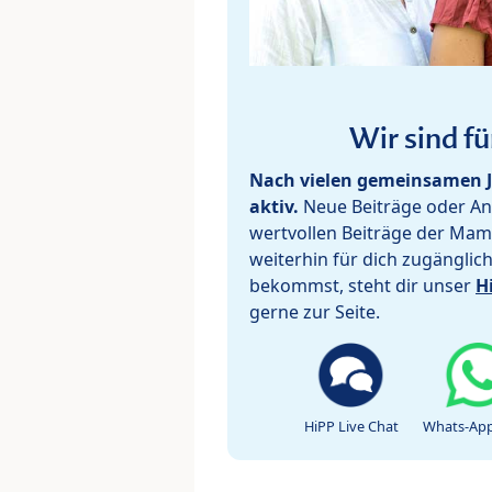
Wir sind fü
Nach vielen gemeinsamen J
aktiv.
Neue Beiträge oder Ant
wertvollen Beiträge der Mam
weiterhin für dich zugänglic
bekommst, steht dir unser
H
gerne zur Seite.
HiPP Live Chat
Whats-App