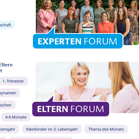
schaft
Eltern
t
1. Trimester
bynamen
äschen
4-6 Monate
ebensjahr
Kleinkinder im 3. Lebensjahr
Thema des Monats