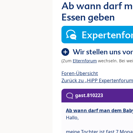
Ab wann darf m
Essen geben
Expertenf
Wir stellen uns vor
(Zum
Elternforum
wechseln. Bei we
Foren-Übersicht
Zurück zu „HiPP Expertenforum:
gast.810223
Ab wann darf man dem Baby
Hallo,
meine Tochter ist fast 7 Mona