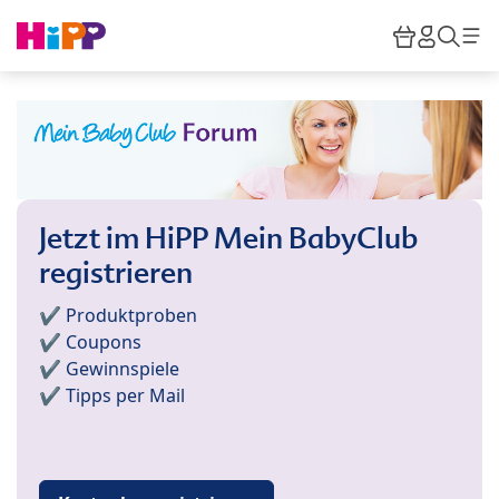
Skip to main content
Warenkor
HiPP M
Such
Jetzt im HiPP Mein BabyClub
registrieren
✔️ Produktproben
✔️ Coupons
✔️ Gewinnspiele
✔️ Tipps per Mail