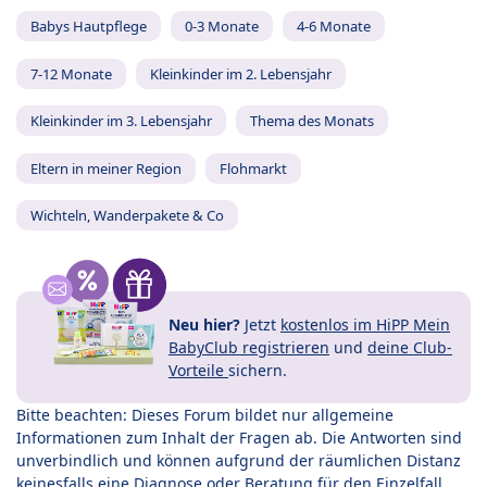
Babys Hautpflege
0-3 Monate
4-6 Monate
7-12 Monate
Kleinkinder im 2. Lebensjahr
Kleinkinder im 3. Lebensjahr
Thema des Monats
Eltern in meiner Region
Flohmarkt
Wichteln, Wanderpakete & Co
Neu hier?
Jetzt
kostenlos im HiPP Mein
BabyClub registrieren
und
deine Club-
Vorteile
sichern.
Bitte beachten: Dieses Forum bildet nur allgemeine
Informationen zum Inhalt der Fragen ab. Die Antworten sind
unverbindlich und können aufgrund der räumlichen Distanz
keinesfalls eine Diagnose oder Beratung für den Einzelfall