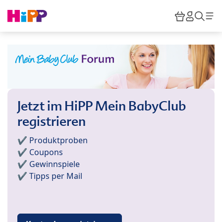
Skip to main content
Warenkor
HiPP M
Such
Jetzt im HiPP Mein BabyClub
registrieren
✔️ Produktproben
✔️ Coupons
✔️ Gewinnspiele
✔️ Tipps per Mail