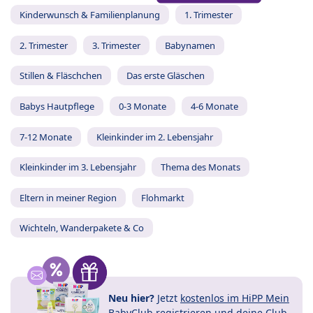
Kinderwunsch & Familienplanung
1. Trimester
2. Trimester
3. Trimester
Babynamen
Stillen & Fläschchen
Das erste Gläschen
Babys Hautpflege
0-3 Monate
4-6 Monate
7-12 Monate
Kleinkinder im 2. Lebensjahr
Kleinkinder im 3. Lebensjahr
Thema des Monats
Eltern in meiner Region
Flohmarkt
Wichteln, Wanderpakete & Co
Neu hier?
Jetzt
kostenlos im HiPP Mein
BabyClub registrieren
und
deine Club-