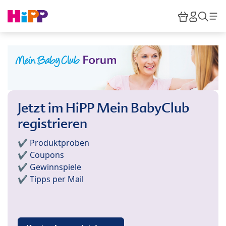
Skip to main content
Warenkor
HiPP M
Such
Jetzt im HiPP Mein BabyClub
registrieren
✔️ Produktproben
✔️ Coupons
✔️ Gewinnspiele
✔️ Tipps per Mail