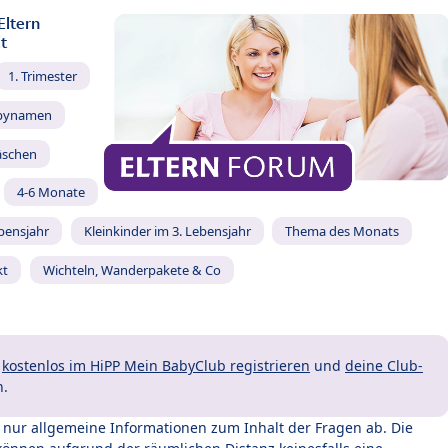
Eltern
t
1. Trimester
bynamen
äschen
4-6 Monate
ebensjahr
Kleinkinder im 3. Lebensjahr
Thema des Monats
kt
Wichteln, Wanderpakete & Co
t
kostenlos im HiPP Mein BabyClub registrieren
und
deine Club-
n.
t nur allgemeine Informationen zum Inhalt der Fragen ab. Die