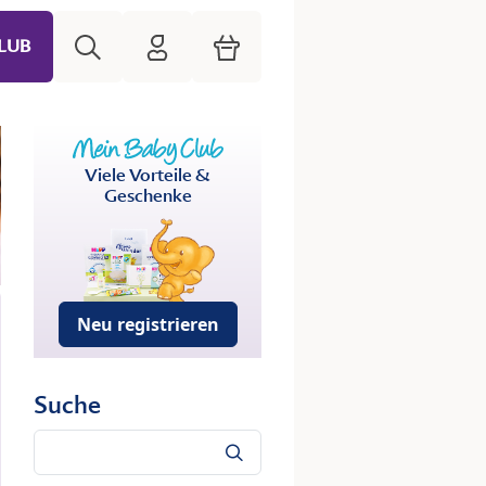
Suche
HiPP Mein Babyclub
Warenkorb
LUB
Viele Vorteile &
Geschenke
Neu registrieren
Suche
Suche