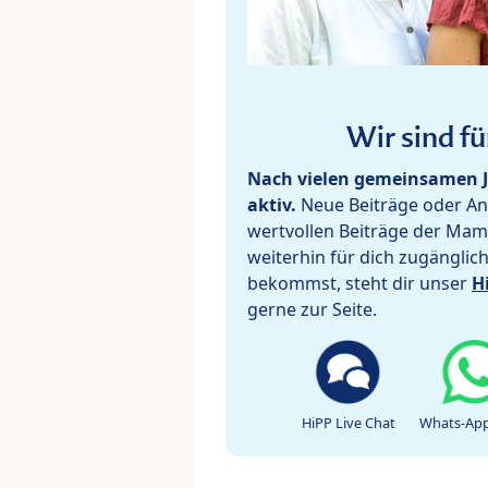
Wir sind fü
Nach vielen gemeinsamen J
aktiv.
Neue Beiträge oder Ant
wertvollen Beiträge der Mam
weiterhin für dich zugänglic
bekommst, steht dir unser
H
gerne zur Seite.
HiPP Live Chat
Whats-App