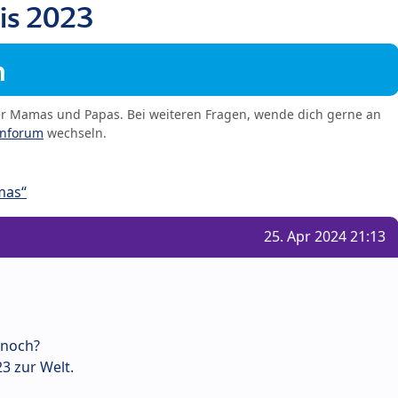
s 2023
m
er Mamas und Papas. Bei weiteren Fragen, wende dich gerne an
enforum
wechseln.
mas“
25. Apr 2024 21:13
 noch?
3 zur Welt.