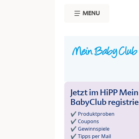
Skip to main content
MENU
Jetzt im HiPP Mein
BabyClub registri
✔️ Produktproben
✔️ Coupons
✔️ Gewinnspiele
✔️ Tipps per Mail