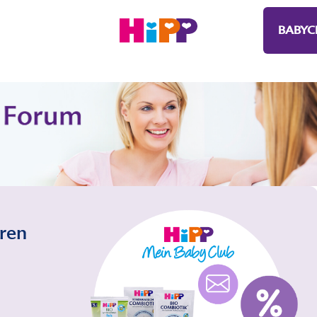
BABYC
eren